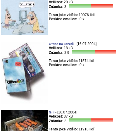
Velikost
: 20 kB
Známka:
3
Tento joke vidělo:
19976
lidí
Posláno emailem:
0
x
- [16.07.2004]
Office na kazetě
Velikost
: 18 kB
Známka:
2.9
Tento joke vidělo:
11574
lidí
Posláno emailem:
0
x
- [16.07.2004]
Gril
Velikost
: 37 kB
Známka:
3
Tento joke vidělo:
11918
lidí