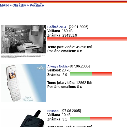
MAIN
> Obrázky
> Počítače
- [22.01.2006]
Počítač 2004
Velikost
: 160 kB
Známka:
234351.9
Tento joke vidělo:
49396
lidí
Posláno emailem:
0
x
- [07.06.2005]
Always Nokia
Velikost
: 23 kB
Známka:
2.9
Tento joke vidělo:
12862
lidí
Posláno emailem:
0
x
- [07.06.2005]
Erikson
Velikost
: 10 kB
Známka:
3.1