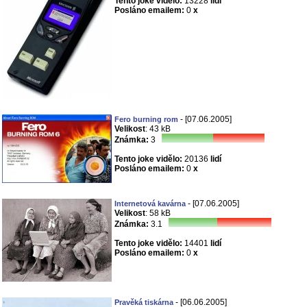
Tento joke vidělo:
13228
lidí
Posláno emailem:
0
x
- [07.06.2005]
Fero burning rom
Velikost
: 43 kB
Známka:
3
Tento joke vidělo:
20136
lidí
Posláno emailem:
0
x
- [07.06.2005]
Internetová kavárna
Velikost
: 58 kB
Známka:
3.1
Tento joke vidělo:
14401
lidí
Posláno emailem:
0
x
- [06.06.2005]
Pravěká tiskárna