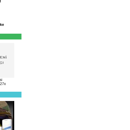
t
oke
si
627x