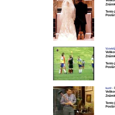
Veliko
Známk
Tento 
Poslá
Vzteklý
Veliko
Známk
Tento 
Poslá
- 
kutil
Veliko
Známk
Tento 
Poslá