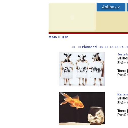
MAIN
> TOP
<<
<< Předchozí
10
11
12
13
14
1
Jezte k
Veliko
Známk
Tento 
Poslá
Karta s
Veliko
Známk
Tento 
Poslá