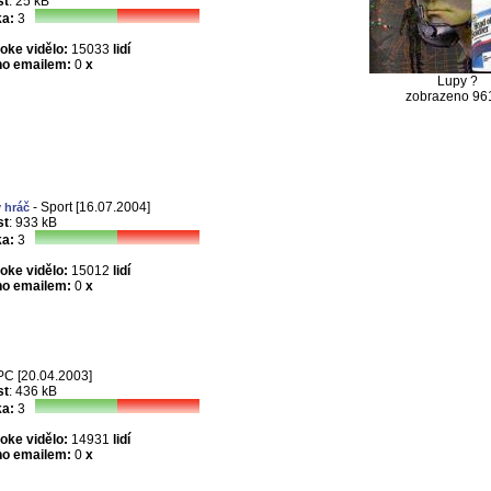
st
: 25 kB
a:
3
joke vidělo:
15033
lidí
no emailem:
0
x
Lupy ?
zobrazeno 96
- Sport [16.07.2004]
 hráč
st
: 933 kB
a:
3
joke vidělo:
15012
lidí
no emailem:
0
x
PC [20.04.2003]
st
: 436 kB
a:
3
joke vidělo:
14931
lidí
no emailem:
0
x