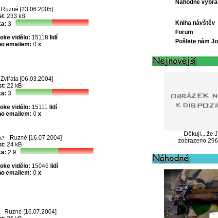
Náhodně vybra
 Ruzné [23.06.2005]
st
: 233 kB
Kniha návštěv
a:
3
Forum
joke vidělo:
15118
lidí
Pošlete nám J
no emailem:
0
x
 Zvířata [06.03.2004]
st
: 22 kB
a:
3
joke vidělo:
15111
lidí
no emailem:
0
x
Děkuji....že J
- Ruzné [16.07.2004]
a?
zobrazeno 29
st
: 24 kB
a:
2.9
joke vidělo:
15046
lidí
no emailem:
0
x
- Ruzné [16.07.2004]