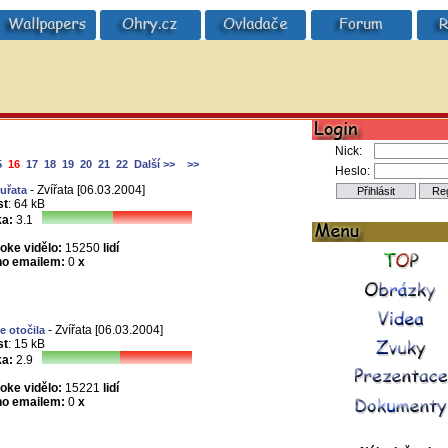
Nick:
5
16
17
18
19
20
21
22
Další >>
>>
Heslo:
- Zvířata [06.03.2004]
uřata
st
: 64 kB
a:
3.1
joke vidělo:
15250
lidí
no emailem:
0
x
- Zvířata [06.03.2004]
e otočila
st
: 15 kB
a:
2.9
joke vidělo:
15221
lidí
no emailem:
0
x