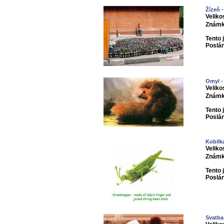
-
Žízeň
Veliko
Známk
Tento 
Poslá
-
Omyl
Veliko
Známk
Tento 
Poslá
Kobilk
Veliko
Známk
Tento 
Poslá
Svatba