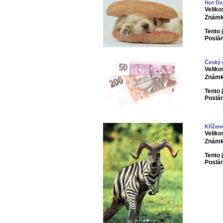
Hot D
Veliko
Známk
Tento 
Poslá
Český
Veliko
Známk
Tento 
Poslá
Křížen
Veliko
Známk
Tento 
Poslá