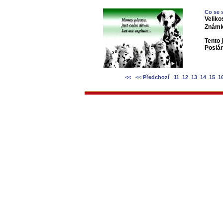
Co se 
Veliko
Známk
Tento 
Poslá
<<
<< Předchozí
11
12
13
14
15
1