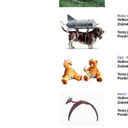
Budu t
Veliko
Známk
Tento 
Poslá
- 
ČEZ
Veliko
Známk
Tento 
Poslá
-
dino1
Veliko
Známk
Tento 
Poslá