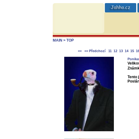
MAIN
> TOP
<<
<< Předchozí
11
12
13
14
15
1
Ponika
Veliko
Známk
Tento 
Poslá