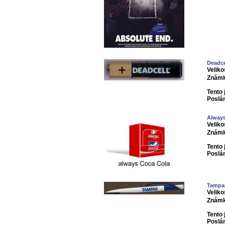
Deadce
Veliko
Známk
Tento 
Poslá
Alway
Veliko
Známk
Tento 
Poslá
Tampa
Veliko
Známk
Tento 
Poslá