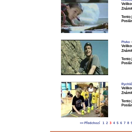
Veliko
Známk
Tento 
Poslá
-
Pivko
Veliko
Známk
Tento 
Poslá
Rychlé
Veliko
Známk
Tento 
Poslá
<< Předchozí
1
2
3
4
5
6
7
8