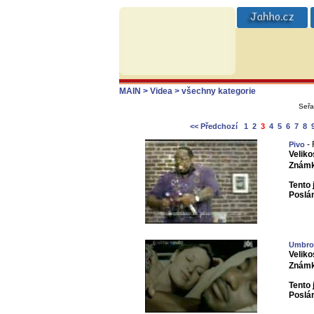
MAIN
> Videa
> všechny kategorie
Seřa
<< Předchozí
1
2
3
4
5
6
7
8
- 
Pivo
Veliko
Známk
Tento 
Poslá
Umbro
Veliko
Známk
Tento 
Poslá