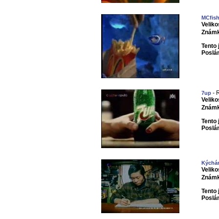
MCfis
Veliko
Známk
Tento 
Poslá
- 
7up
Veliko
Známk
Tento 
Poslá
Kýchá
Veliko
Známk
Tento 
Poslá