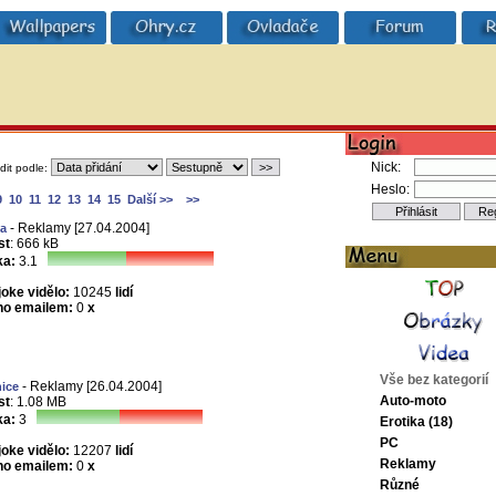
Nick:
dit podle:
Heslo:
9
10
11
12
13
14
15
Další >>
>>
- Reklamy [27.04.2004]
ta
st
: 666 kB
a:
3.1
joke vidělo:
10245
lidí
no emailem:
0
x
Vše bez kategorií
- Reklamy [26.04.2004]
ice
Auto-moto
st
: 1.08 MB
a:
3
Erotika (18)
PC
joke vidělo:
12207
lidí
Reklamy
no emailem:
0
x
Různé