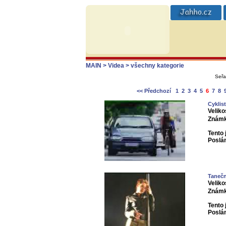
MAIN
> Videa
> všechny kategorie
Seřa
<< Předchozí
1
2
3
4
5
6
7
8
Cyklis
Veliko
Známk
Tento 
Poslá
Tanečn
Veliko
Známk
Tento 
Poslá