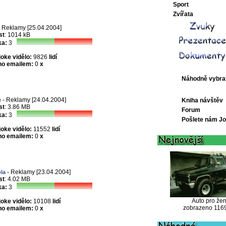
Sport
Zvířata
 Reklamy [25.04.2004]
st
: 1014 kB
a:
3
joke vidělo:
9826
lidí
no emailem:
0
x
Náhodně vybra
- Reklamy [24.04.2004]
e
Kniha návštěv
st
: 3.86 MB
Forum
a:
3
Pošlete nám J
joke vidělo:
11552
lidí
no emailem:
0
x
- Reklamy [23.04.2004]
la
st
: 4.02 MB
a:
3
Auto pro že
joke vidělo:
10108
lidí
zobrazeno 116
no emailem:
0
x