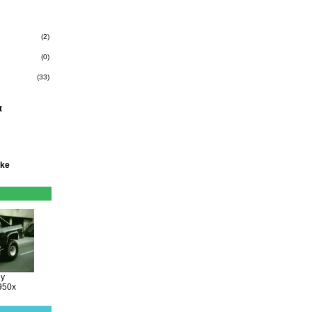
(2)
(0)
(33)
t
oke
ny
950x