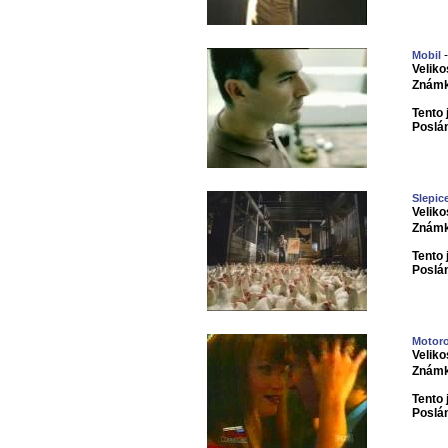
-
Mobil
Veliko
Známk
Tento 
Poslá
Slepic
Veliko
Známk
Tento 
Poslá
Motoro
Veliko
Známk
Tento 
Poslá