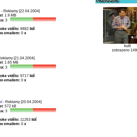
- Reklamy [22.04.2004]
h
st
: 1.9 MB
a:
3
joke vidělo:
9882
lidí
no emailem:
0
x
kutil
zobrazeno 14
Reklamy [21.04.2004]
st
: 1.65 MB
a:
3
joke vidělo:
9717
lidí
no emailem:
0
x
- Reklamy [20.04.2004]
ní
st
: 572 kB
a:
3
joke vidělo:
11263
lidí
no emailem:
0
x