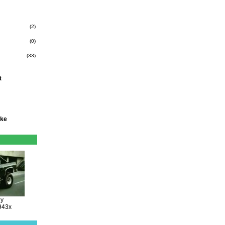
(2)
(0)
(33)
t
oke
ny
943x