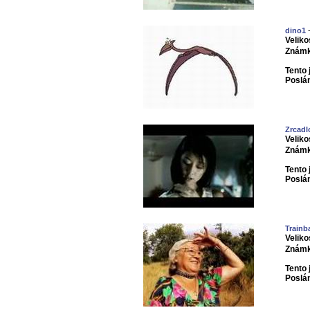
-
dino1
Veliko
Známk
Tento 
Poslá
Zrcadl
Veliko
Známk
Tento 
Poslá
Trainb
Veliko
Známk
Tento 
Poslá