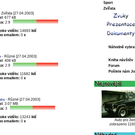
Sport
Zvířata
 Zvířata [27.04.2003]
st
: 677 kB
a:
2.9
joke vidělo:
14693
lidí
no emailem:
0
x
Náhodně vybra
- Různé [27.04.2003]
o
Kniha návštěv
st
: 406 kB
a:
2.9
Forum
Pošlete nám J
joke vidělo:
11682
lidí
no emailem:
0
x
- Různé [27.04.2003]
aby
st
: 3.07 MB
a:
3
joke vidělo:
13243
lidí
Auto pro že
no emailem:
0
x
zobrazeno 116