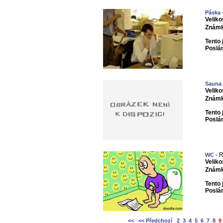
Páska
Veliko
Známk
Tento 
Poslá
Sauna
Veliko
Známk
Tento 
Poslá
- R
WC
Veliko
Známk
Tento 
Poslá
<<
<< Předchozí
2
3
4
5
6
7
8
9