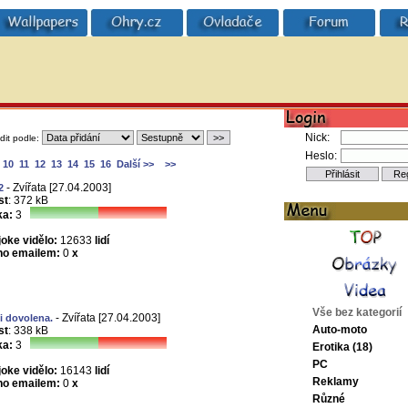
Nick:
dit podle:
Heslo:
10
11
12
13
14
15
16
Další >>
>>
- Zvířata [27.04.2003]
2
st
: 372 kB
a:
3
joke vidělo:
12633
lidí
no emailem:
0
x
Vše bez kategorií
- Zvířata [27.04.2003]
ti dovolena.
Auto-moto
st
: 338 kB
a:
3
Erotika (18)
PC
joke vidělo:
16143
lidí
Reklamy
no emailem:
0
x
Různé