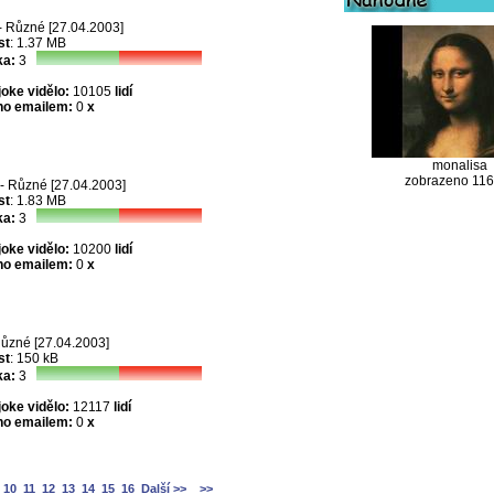
- Různé [27.04.2003]
st
: 1.37 MB
a:
3
joke vidělo:
10105
lidí
no emailem:
0
x
monalisa
zobrazeno 11
- Různé [27.04.2003]
st
: 1.83 MB
a:
3
joke vidělo:
10200
lidí
no emailem:
0
x
ůzné [27.04.2003]
st
: 150 kB
a:
3
joke vidělo:
12117
lidí
no emailem:
0
x
10
11
12
13
14
15
16
Další >>
>>