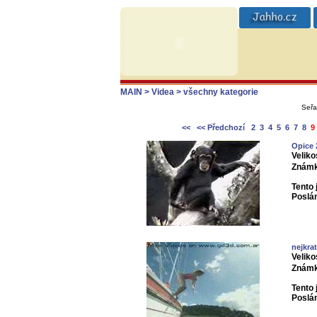
MAIN
> Videa
> všechny kategorie
Seřa
<<
<< Předchozí
2
3
4
5
6
7
8
9
Opice 
Veliko
Známk
Tento 
Poslá
nejkra
Veliko
Známk
Tento 
Poslá