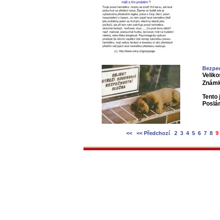
Bezpec
Veliko
Známk
Tento 
Poslá
<<
<< Předchozí
2
3
4
5
6
7
8
9