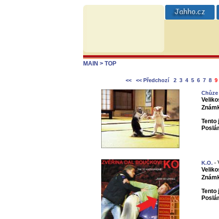
MAIN
> TOP
<<
<< Předchozí
2
3
4
5
6
7
8
9
Chůze
Veliko
Známk
Tento 
Poslá
- 
K.O.
Veliko
Známk
Tento 
Poslá