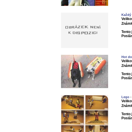
Každý s
Veliko
Známk
Tento 
Poslá
Hot d
Veliko
Známk
Tento 
Poslá
-
Lego
Veliko
Známk
Tento 
Poslá