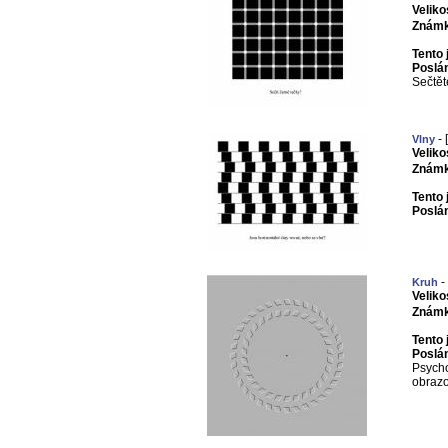
Veliko
Známk
Tento 
Poslá
Sečtět
- 
Vlny
Veliko
Známk
Tento 
Poslá
-
Kruh
Veliko
Známk
Tento 
Poslá
Psycho
obrazo