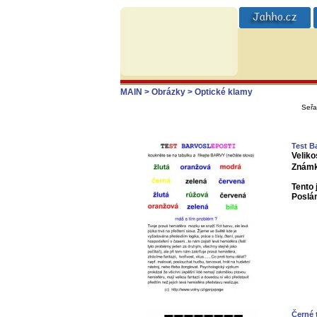
MAIN
> Obrázky
> Optické klamy
Seřa
Test B
Veliko
Známk
Tento 
Poslá
Černé 