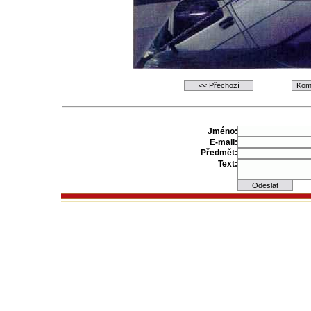
Jméno:
E-mail:
Předmět:
Text: