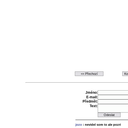
Jméno:
E-mail:
Předmět:
Text:
jozo
: nevidel som to ale pozri