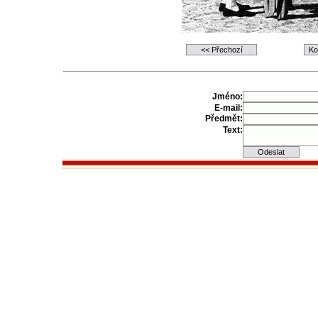
Jméno:
E-mail:
Předmět:
Text: