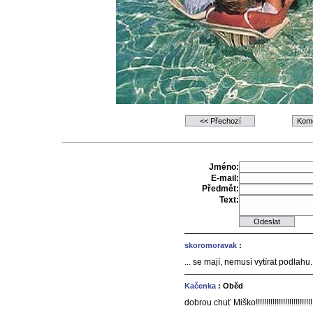
Jméno:
E-mail:
Předmět:
Text:
skoromoravak
:
... se mají, nemusí vytírat podlahu.
Kačenka
: Oběd
dobrou chuť Miško!!!!!!!!!!!!!!!!!!!!!!!!!!!