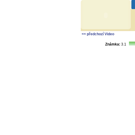
<< předchozí Video
Známka:
3.1