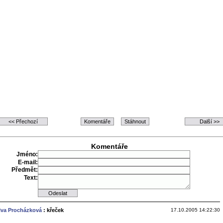
Komentáře
Jméno:
E-mail:
Předmět:
Text:
Iva Procházková
: křeček
17.10.2005 14:22:30