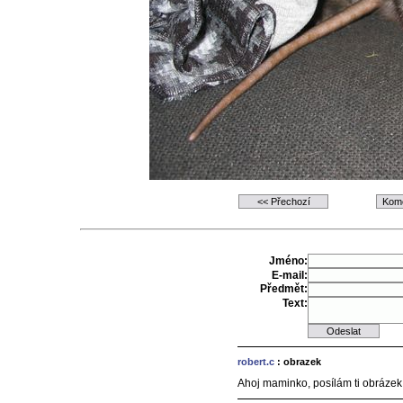
Jméno:
E-mail:
Předmět:
Text:
robert.c
: obrazek
Ahoj maminko, posílám ti obrázek, j