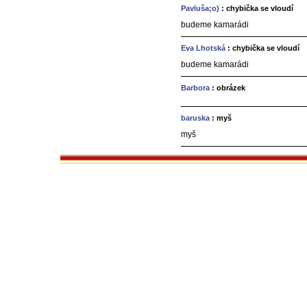
Pavluša;o)
: chybička se vloudí
budeme kamarádi
Eva Lhotská
: chybička se vloudí
budeme kamarádi
Barbora
: obrázek
baruska
: myš
myš