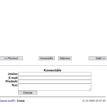
Komentáře
Jméno:
E-mail:
Předmět:
Text:
Daniel kulfíř
: žrslok
11.10.2006 23:37:00