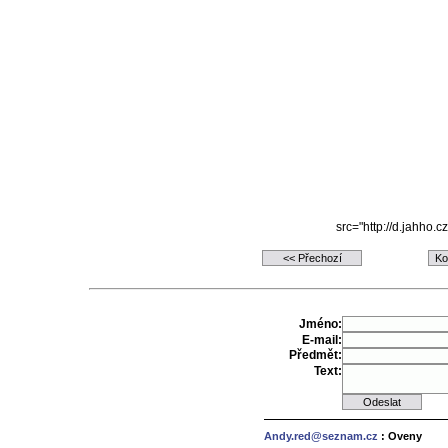
src="http://d.jahho.
Jméno:
E-mail:
Předmět:
Text:
Andy.red@seznam.cz
: Oveny