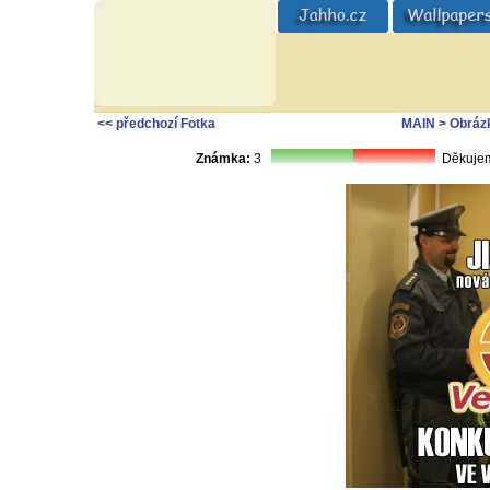
<< předchozí Fotka
MAIN
> Obráz
Známka:
3
Děkujem