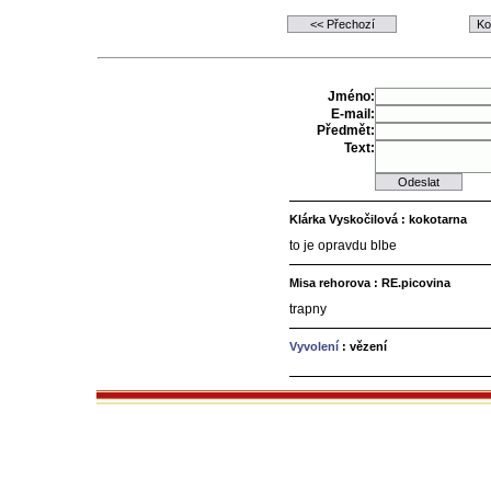
Jméno:
E-mail:
Předmět:
Text:
Klárka Vyskočilová : kokotarna
to je opravdu blbe
Misa rehorova : RE.picovina
trapny
Vyvolení
: vězení