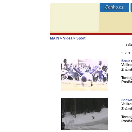
MAIN
> Videa
> Sport
Seřa
1
2
3
Break 
Veliko
Známk
Tento 
Poslá
Snowb
Veliko
Známk
Tento 
Poslá