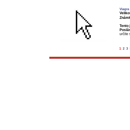
Viagra
Veliko
Známk
Tento 
Poslá
určite
1
2
3