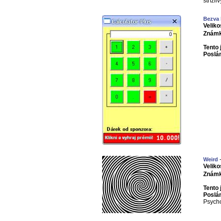
střízliv
Bezva 
Veliko
Známk
Tento 
Poslá
-
Weird
Veliko
Známk
Tento 
Poslá
Psych