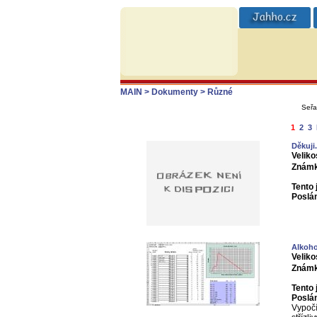
MAIN
> Dokumenty
> Různé
Seřa
1
2
3
Děkuji.
Veliko
Známk
Tento 
Poslá
Alkoho
Veliko
Známk
Tento 
Poslá
Vypočí