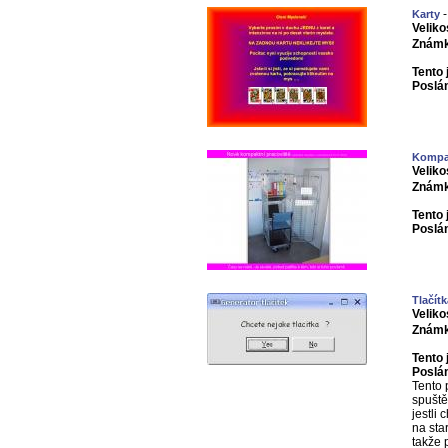
-
Karty
Veliko
Známk
Tento 
Poslá
Kompak
Veliko
Známk
Tento 
Poslá
Tlačítk
Veliko
Známk
Tento 
Poslá
Tento 
spuště
jestli 
na sta
takže p